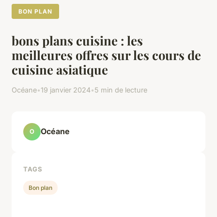
BON PLAN
bons plans cuisine : les
meilleures offres sur les cours de
cuisine asiatique
Océane
•
19 janvier 2024
•
5 min de lecture
Océane
O
TAGS
Bon plan